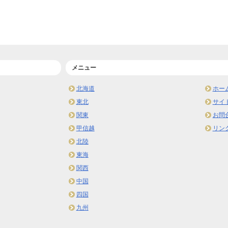
メニュー
北海道
ホー
東北
サイ
関東
お問
甲信越
リン
北陸
東海
関西
中国
四国
九州