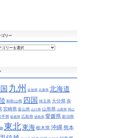
テゴリー
グ
九州
中国
北海道
佐賀県
兵庫県
四国
陸
大分県
奈
和歌山県
埼玉県
県
宮崎県
山形県
富山県
山口県
山梨県
岡山
愛媛県
岩手県
広島県
新潟県
島根県
徳島県
東北
東海
沖縄
熊本
栃木県
都
甲信越