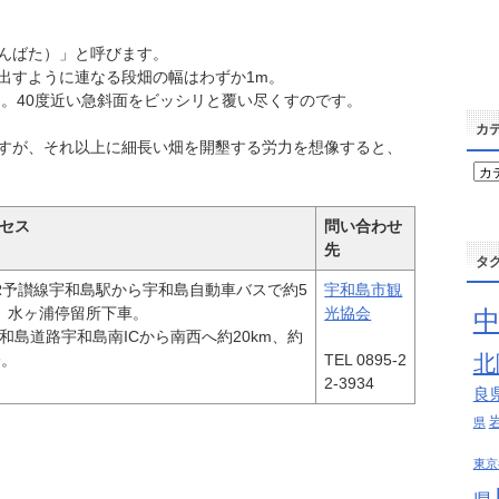
んばた）」と呼びます。
出すように連なる段畑の幅はわずか1m。
m。40度近い急斜面をビッシリと覆い尽くすのです。
カ
すが、それ以上に細長い畑を開墾する労力を想像すると、
カ
テ
ゴ
セス
問い合わせ
リ
先
ー
タ
R予讃線宇和島駅から宇和島自動車バスで約5
宇和島市観
、水ヶ浦停留所下車。
光協会
和島道路宇和島南ICから南西へ約20km、約
分。
TEL 0895-2
北
2-3934
良
県
東京