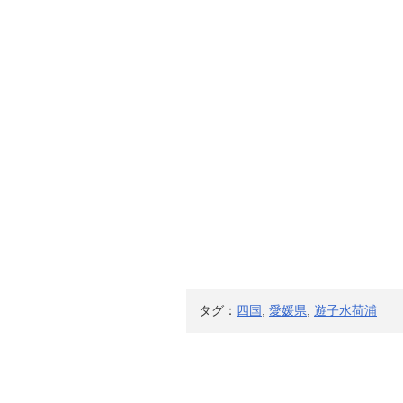
タグ：
四国
,
愛媛県
,
遊子水荷浦