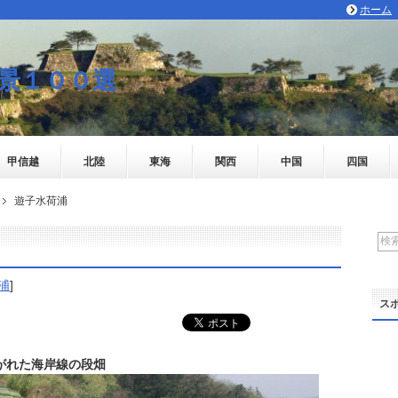
ホーム
景１００選
甲信越
北陸
東海
関西
中国
四国
遊子水荷浦
浦
]
ス
がれた海岸線の段畑