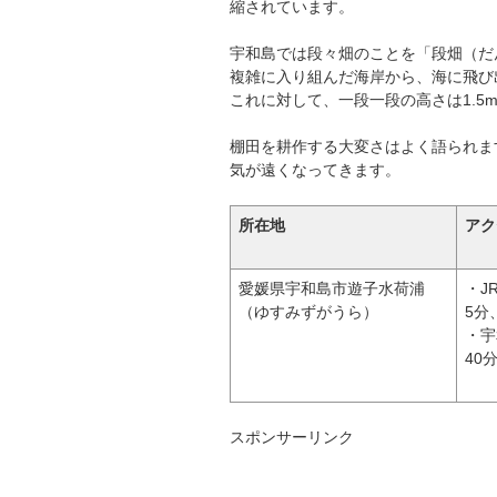
縮されています。
宇和島では段々畑のことを「段畑（だ
複雑に入り組んだ海岸から、海に飛び
これに対して、一段一段の高さは1.5
棚田を耕作する大変さはよく語られま
気が遠くなってきます。
所在地
アク
愛媛県宇和島市遊子水荷浦
・J
（ゆすみずがうら）
5分
・宇
40
スポンサーリンク