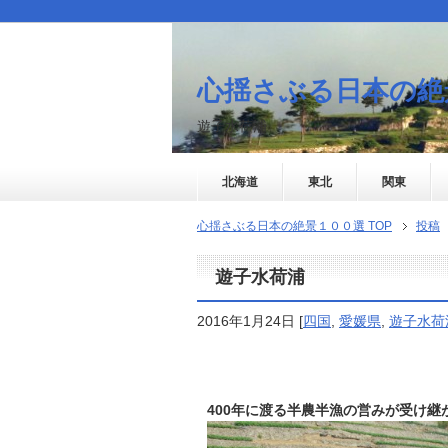
心揺さぶる日本の絶
遊子水荷浦
北海道
東北
関東
心揺さぶる日本の絶景１００選 TOP
投稿
遊子水荷浦
2016年1月24日
[
四国
,
愛媛県
,
遊子水荷
400年に渡る半農半漁の営みが受け継