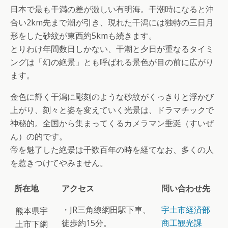
日本で最も干満の差が激しい有明海。干潮時になると沖
合い2km先まで潮が引き、現れた干潟には独特の三日月
形をした砂紋が東西約5kmも続きます。
とりわけ年間数日しかない、干潮と夕日が重なるタイミ
ングは「幻の絶景」とも呼ばれる景色が目の前に広がり
ます。
金色に輝く干潟に彫刻のような砂紋がくっきりと浮かび
上がり、刻々と姿を変えていく光景は、ドラマチックで
神秘的。全国から集まってくるカメラマン垂涎（すいぜ
ん）の的です。
帝を魅了した絶景は千数百年の時を経てなお、多くの人
を惹きつけてやみません。
所在地
アクセス
問い合わせ先
・JR三角線網田駅下車、
宇土市経済部
熊本県宇
徒歩約15分。
商工観光課
土市下網