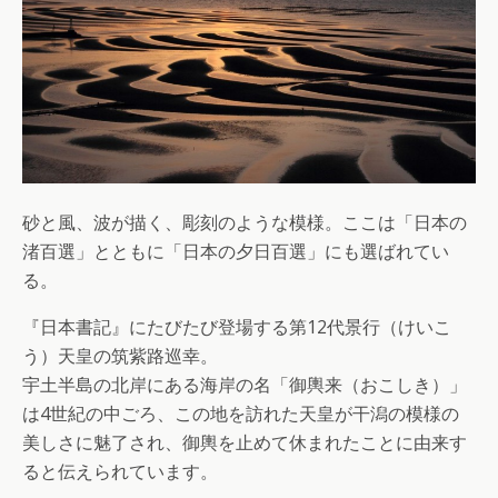
砂と風、波が描く、彫刻のような模様。ここは「日本の
渚百選」とともに「日本の夕日百選」にも選ばれてい
る。
『日本書記』にたびたび登場する第12代景行（けいこ
う）天皇の筑紫路巡幸。
宇土半島の北岸にある海岸の名「御輿来（おこしき）」
は4世紀の中ごろ、この地を訪れた天皇が干潟の模様の
美しさに魅了され、御輿を止めて休まれたことに由来す
ると伝えられています。