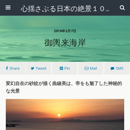
心揺さぶる日本の絶景１００選
2016年2月7日
御輿来海岸
Share
Tweet
Pin
Mail
SMS
変幻自在の砂紋が描く曲線美は、帝をも魅了した神秘的
な光景