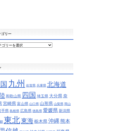
テゴリー
グ
九州
中国
北海道
佐賀県
兵庫県
四国
陸
大分県
奈
和歌山県
埼玉県
県
宮崎県
山形県
富山県
山口県
山梨県
岡山
愛媛県
岩手県
広島県
新潟県
島根県
徳島県
東北
東海
沖縄
熊本
栃木県
都
甲信越