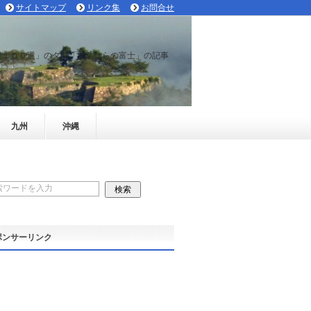
サイトマップ
リンク集
お問合せ
景１００選」のタグ「北岳からの富士」の記事
九州
沖縄
ポンサーリンク