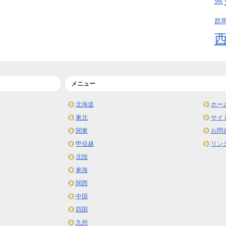
県
群
メニュー
北海道
ホー
東北
サイ
関東
お問
甲信越
リン
北陸
東海
関西
中国
四国
九州