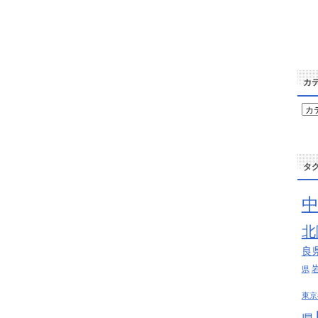
カ
カ
テ
ゴ
リ
ー
タ
北
良
県
東京