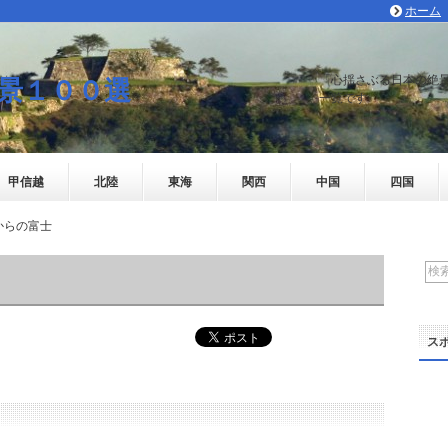
ホーム
「心揺さぶる日本の絶
景１００選
一覧です
甲信越
北陸
東海
関西
中国
四国
からの富士
ス